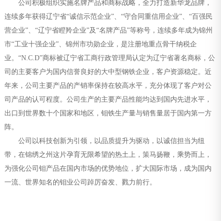
公司积极组织实施名牌产品和商标战略，全力打造新华龙品牌，
连续多年获得辽宁省“诚信示范企业”、“守合同重信用企业”、“百强民
营企业”、“辽宁省瞪羚企业”及“名牌产品”等称号，连续多年成为锦州
市“工业十强企业”、锦州市功勋企业，是注册地重点骨干纳税企
业。“N.C.D”商标被辽宁省工商行政管理局认定为辽宁省著名商标，公
司的主要客户为国内信誉良好的大中型钢铁企业，客户资源稳定。近
年来，公司主要产品的产销率保持在较高水平，充分体现了客户对公
司产品的认可程度。公司生产的主要产品性能均达到国内先进水平，
出口到世界数十个国家和地区，钼铁生产量与销售量居于国内第一方
阵。
公司以科技创新为引领，以品质提升为驱动，以诚信担当为纽
带，在锦绣之州这片孕育无限希望的热土上，策马扬鞭，乘势而上，
为强化公司钼产品在国内市场的优势地位，扩大国际市场，成为国内
一流、世界知名的钼业公司踔厉奋发、戮力前行。